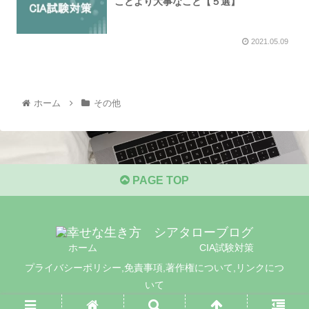
ことより大事なこと【５選】
2021.05.09
ホーム
その他
PAGE TOP
ホーム
CIA試験対策
プライバシーポリシー,免責事項,著作権について,リンクにつ
いて
© 2021 幸せな生き方 シアタローブログ.